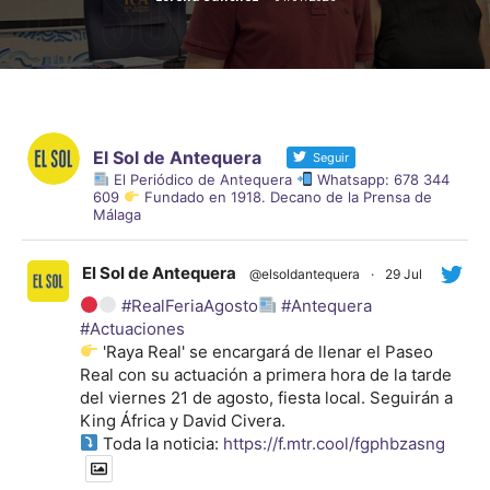
El Sol de Antequera
Seguir
El Periódico de Antequera
Whatsapp: 678 344
609
Fundado en 1918. Decano de la Prensa de
Málaga
El Sol de Antequera
@elsoldantequera
·
29 Jul
#RealFeriaAgosto
#Antequera
#Actuaciones
'Raya Real' se encargará de llenar el Paseo
Real con su actuación a primera hora de la tarde
del viernes 21 de agosto, fiesta local. Seguirán a
King África y David Civera.
Toda la noticia:
https://f.mtr.cool/fgphbzasng