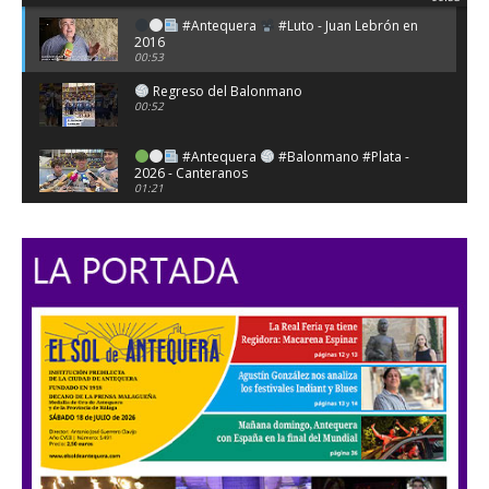
#Antequera
#Luto - Juan Lebrón en
2016
00:53
Regreso del Balonmano
00:52
#Antequera
#Balonmano #Plata -
2026 - Canteranos
01:21
#Antequera
#Balonmano #Plata -
2026 - Nacho del Castillo
04:10
#Antequera
#Balonmano #Plata -
2026 - Isaac García y Pablo Varo
05:30
#Antequera
#Balonmano #Plata -
2026 - Daniel Podadera
04:48
#Antequera
#Balonmano #Plata -
Agustín Vidal - Dólmenes 2026
05:51
#Antequera
#FiestasPatronales -