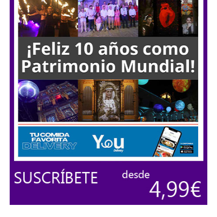
Cartel Remedios 2026
10:40
#Cultura #Antequera
#Música #Blues
- 2026 - ‘Los Deltonos'
01:15
#Cultura #Antequera
#Música #Blues
- 2026 - ‘Haylen’
01:51