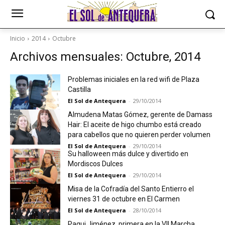
Inicio
2014
Octubre
Archivos mensuales: Octubre, 2014
Problemas iniciales en la red wifi de Plaza
Castilla
El Sol de Antequera
-
29/10/2014
Almudena Matas Gómez, gerente de Damass
Hair: El aceite de higo chumbo está creado
para cabellos que no quieren perder volumen
El Sol de Antequera
-
29/10/2014
Su halloween más dulce y divertido en
Mordiscos Dulces
El Sol de Antequera
-
29/10/2014
Misa de la Cofradía del Santo Entierro el
viernes 31 de octubre en El Carmen
El Sol de Antequera
-
28/10/2014
Paqui Jiménez, primera en la VII Marcha