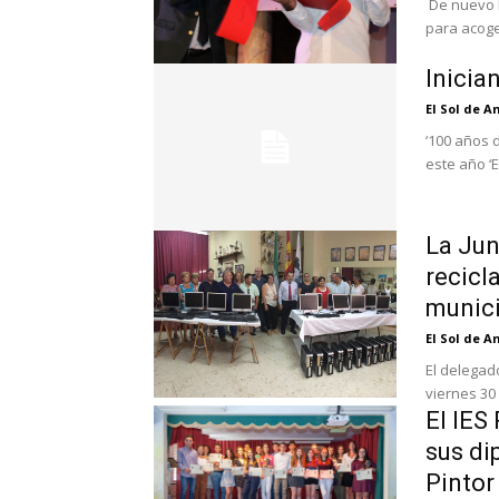
De nuevo l
para acoge
Inicia
El Sol de 
‘100 años 
este año ‘E
La Jun
recicl
munici
El Sol de 
El delegad
viernes 30
El IES
sus di
Pintor