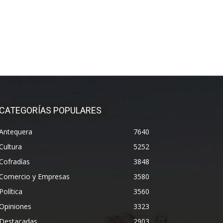
CATEGORÍAS POPULARES
Antequera
7640
Cultura
5252
Cofradías
3848
Comercio y Empresas
3580
Política
3560
Opiniones
3323
Destacadas
2903