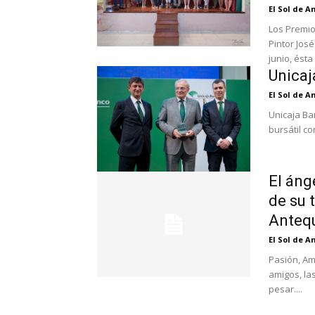
El Sol de 
Los Premio
Pintor Jos
junio, ésta 
Unicaj
El Sol de 
Unicaja Ba
bursátil co
El áng
de su 
Antequ
El Sol de 
Pasión, Am
amigos, la
pesar....