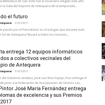
a Biblioteca de San Zoilo fue el escenario elegido este año
r la Gala del Deporte de Antequera de la temporada...
ndo el futuro
Antequera
-
01/07/2017
de pasión por el Periodismo’ es el eslogan que durante todo
l Sol de Antequera’ llevará a todos los rincones...
ta entrega 12 equipos informáticos
ados a colectivos vecinales del
pio de Antequera
Antequera
-
01/07/2017
o del Gobierno andaluz, José Luis Ruiz Espejo, hizo entrega el
 de junio a la Federación de Asociaciones de Vecinos Las...
 Pintor José María Fernández entrega
plomas de excelencia y sus Premios
 2017