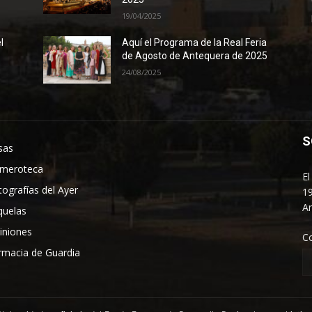
19/04/2025
l
Aquí el Programa de la Real Feria
de Agosto de Antequera de 2025
24/08/2025
S
sas
meroteca
El
tografías del Ayer
19
An
quelas
iniones
C
rmacia de Guardia