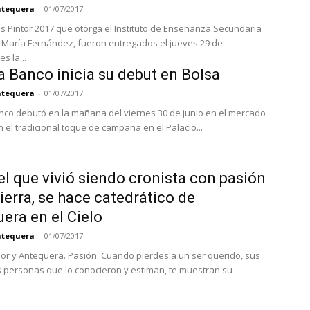
Antequera
-
01/07/2017
s Pintor 2017 que otorga el Instituto de Enseñanza Secundaria
é María Fernández, fueron entregados el jueves 29 de
es la...
a Banco inicia su debut en Bolsa
Antequera
-
01/07/2017
nco debutó en la mañana del viernes 30 de junio en el mercado
n el tradicional toque de campana en el Palacio...
el que vivió siendo cronista con pasión
tierra, se hace catedrático de
era en el Cielo
Antequera
-
01/07/2017
or y Antequera. Pasión: Cuando pierdes a un ser querido, sus
s personas que lo conocieron y estiman, te muestran su