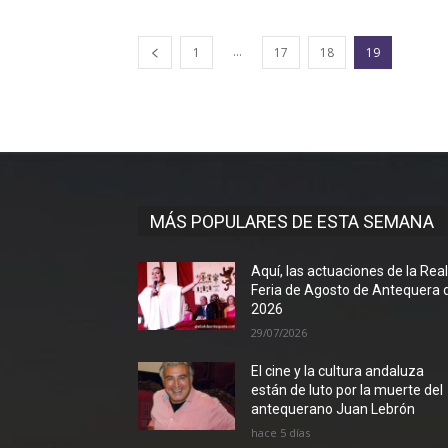
...
1
17
18
19
MÁS POPULARES DE ESTA SEMANA
Aquí, las actuaciones de la Rea
Feria de Agosto de Antequera 
2026
29/07/2026
El cine y la cultura andaluza
están de luto por la muerte del
antequerano Juan Lebrón
hace 5 días