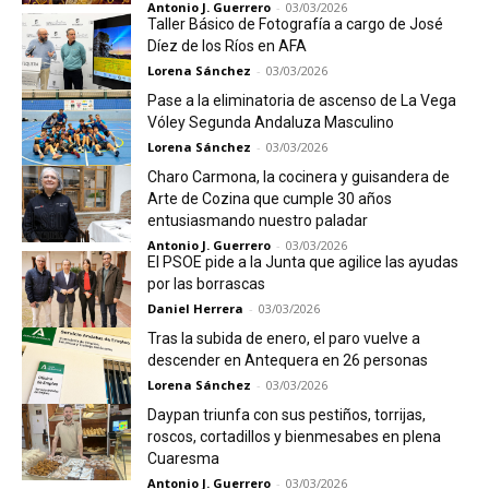
Antonio J. Guerrero
-
03/03/2026
Taller Básico de Fotografía a cargo de José
Díez de los Ríos en AFA
Lorena Sánchez
-
03/03/2026
Pase a la eliminatoria de ascenso de La Vega
Vóley Segunda Andaluza Masculino
Lorena Sánchez
-
03/03/2026
Charo Carmona, la cocinera y guisandera de
Arte de Cozina que cumple 30 años
entusiasmando nuestro paladar
Antonio J. Guerrero
-
03/03/2026
El PSOE pide a la Junta que agilice las ayudas
por las borrascas
Daniel Herrera
-
03/03/2026
Tras la subida de enero, el paro vuelve a
descender en Antequera en 26 personas
Lorena Sánchez
-
03/03/2026
Daypan triunfa con sus pestiños, torrijas,
roscos, cortadillos y bienmesabes en plena
Cuaresma
Antonio J. Guerrero
-
03/03/2026