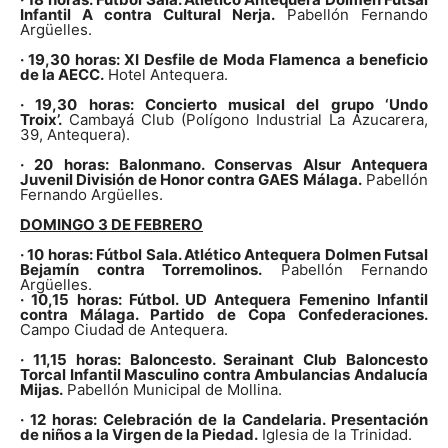
Infantil A contra Cultural Nerja.
Pabellón Fernando
Argüelles.
· 19,30 horas: XI Desfile de Moda Flamenca a beneficio
de la AECC.
Hotel Antequera.
· 19,30 horas: Concierto musical del grupo ‘Undo
Troix’.
Cambayá Club (Polígono Industrial La Azucarera,
39, Antequera).
· 20 horas: Balonmano. Conservas Alsur Antequera
Juvenil División de Honor contra GAES Málaga.
Pabellón
Fernando Argüelles.
DOMINGO 3 DE FEBRERO
· 10 horas: Fútbol Sala. Atlético Antequera Dolmen Futsal
Bejamín contra Torremolinos.
Pabellón Fernando
Argüelles.
· 10,15 horas: Fútbol. UD Antequera Femenino Infantil
contra Málaga. Partido de Copa Confederaciones.
Campo Ciudad de Antequera.
· 11,15 horas: Baloncesto. Serainant Club Baloncesto
Torcal Infantil Masculino contra Ambulancias Andalucía
Mijas.
Pabellón Municipal de Mollina.
· 12 horas: Celebración de la Candelaria. Presentación
de niños a la Virgen de la Piedad.
Iglesia de la Trinidad.