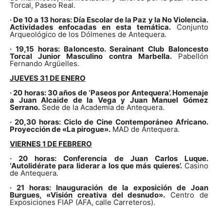
Torcal, Paseo Real.
· De 10 a 13 horas: Día Escolar de la Paz y la No Violencia.
Actividades enfocadas en esta temática.
Conjunto
Arqueológico de los Dólmenes de Antequera.
· 19,15 horas: Baloncesto. Serainant Club Baloncesto
Torcal Junior Masculino contra Marbella.
Pabellón
Fernando Argüelles.
JUEVES 31 DE ENERO
· 20 horas: 30 años de ‘Paseos por Antequera’. Homenaje
a Juan Alcaide de la Vega y Juan Manuel Gómez
Serrano.
Sede de la Academia de Antequera.
· 20,30 horas: Ciclo de Cine Contemporáneo Africano.
Proyección de «La pirogue».
MAD de Antequera.
VIERNES 1 DE FEBRERO
· 20 horas: Conferencia de Juan Carlos Luque.
‘Autolidérate para liderar a los que más quieres’.
Casino
de Antequera.
· 21 horas: Inauguración de la exposición de Joan
Burgues, «Visión creativa del desnudo».
Centro de
Exposiciones FIAP (AFA, calle Carreteros).