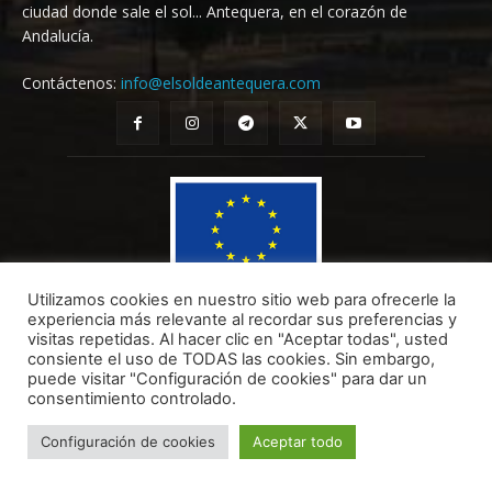
ciudad donde sale el sol... Antequera, en el corazón de
Andalucía.
Contáctenos:
info@elsoldeantequera.com
Utilizamos cookies en nuestro sitio web para ofrecerle la
experiencia más relevante al recordar sus preferencias y
visitas repetidas. Al hacer clic en "Aceptar todas", usted
EL SOL DE ANTEQUERA SL ha sido beneficiaria del Fondo Europeo de Desarrollo Regional cuyo objetivo
consiente el uso de TODAS las cookies. Sin embargo,
es mejorar el uso y la calidad de las tecnologías de la información y de las comunicaciones y el acceso a
puede visitar "Configuración de cookies" para dar un
las mismas y gracias al que ha realizado el Diseño e implantación de una página Web propia y soluciones
consentimiento controlado.
de comercio electrónico para la mejora de la competitividad y productividad de la empresa. (10/08/2022).
Para ello ha contado con el apoyo del Programa TICCÁMARAS2022 de la Cámara de Comercio de Málaga.
Una manera de hacer Europa.
Configuración de cookies
Aceptar todo