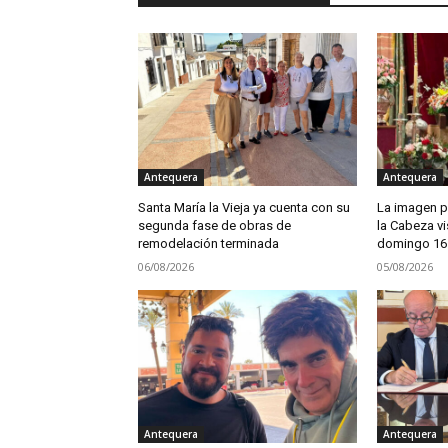
Antequera
Antequera
Santa María la Vieja ya cuenta con su
La imagen pe
segunda fase de obras de
la Cabeza vi
remodelación terminada
domingo 16
06/08/2026
05/08/2026
Antequera
Antequera