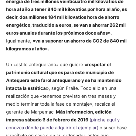
energía de tres millones veinticuatro mil kilovatios de
hora al año a tener 840 mil kilovatios por hora al año, es
decir, dos millones 184 mil kilovatios hora de ahorro
energético, traducido a euros, se van a ahorrar 262 mil
euros anuales durante los próximos doce años».
Igualmente,
«va a suponer un ahorro de CO2 de 840 mil
kilogramos al año».
Un «estilo antequerano» que quiere
«respetar el
patrimonio cultural que es para este municipio de
Antequera este farol antequerano y se ha mantenido
intacta la estética»,
según Fraile. Todo ello en una
realización que «tenemos previsto en tres meses y
medio terminar toda la fase de montaje», recalca el
gerente de Marpemac.
Más información, edición
impresa sábado 6 de febrero de 2016
(pinche aquí y
conozca dónde puede adquirir el ejemplar)
o suscríbase
y recíbalo en casa o en su ordenador, antes que