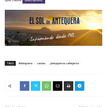
(suscripción).
TAGS
Antequera
casiac
peluqueros callejeros