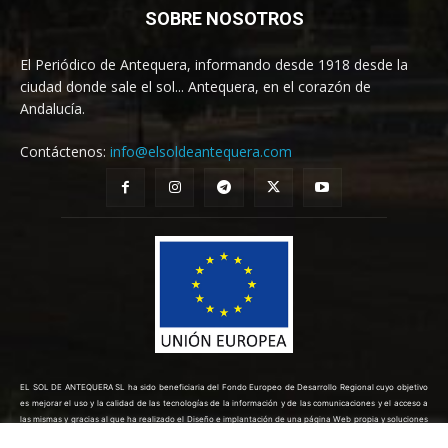
SOBRE NOSOTROS
El Periódico de Antequera, informando desde 1918 desde la
ciudad donde sale el sol... Antequera, en el corazón de
Andalucía.
Contáctenos:
info@elsoldeantequera.com
EL SOL DE ANTEQUERA SL ha sido beneficiaria del Fondo Europeo de Desarrollo Regional cuyo objetivo
es mejorar el uso y la calidad de las tecnologías de la información y de las comunicaciones y el acceso a
las mismas y gracias al que ha realizado el Diseño e implantación de una página Web propia y soluciones
de comercio electrónico para la mejora de la competitividad y productividad de la empresa. (10/08/2022).