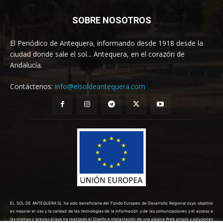
SOBRE NOSOTROS
El Periódico de Antequera, informando desde 1918 desde la
ciudad donde sale el sol... Antequera, en el corazón de
Andalucía.
Contáctenos:
info@elsoldeantequera.com
EL SOL DE ANTEQUERA SL ha sido beneficiaria del Fondo Europeo de Desarrollo Regional cuyo objetivo
es mejorar el uso y la calidad de las tecnologías de la información y de las comunicaciones y el acceso a
las mismas y gracias al que ha realizado el Diseño e implantación de una página Web propia y soluciones