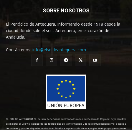
SOBRE NOSOTROS
El Periódico de Antequera, informando desde 1918 desde la
ciudad donde sale el sol... Antequera, en el corazón de
Andalucía.
Contáctenos:
info@elsoldeantequera.com
EL SOL DE ANTEQUERA SL ha sido beneficiaria del Fondo Europeo de Desarrollo Regional cuyo objetivo
es mejorar el uso y la calidad de las tecnologías de la información y de las comunicaciones y el acceso a
las mismas y gracias al que ha realizado el Diseño e implantación de una página Web propia y soluciones