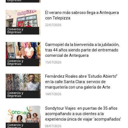
Empresas
El verano más sabroso llega a Antequera
con Telepizza
22/07/2026
Comercio y
Empresas
Garmopiel da la bienvenida a la jubilación,
tras 44 años siendo parte del entremado
comercial de Antequera
Comercio y
15/07/2026
Empresas
Fernández Roales abre ‘Estudio Abierto”
en la calle Santa Clara: servicio de
marquetería con una galería de Arte
Comercio y
14/07/2026
Empresas
Sondytour Viajes: en puertas de 35 años
acompañando a sus clientes a la
experiencia única de viajar ‘acompañados’
Comercio y
08/07/2026
Empresas