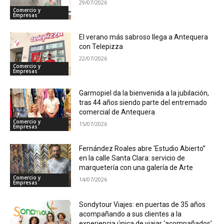
29/07/2026
Comercio y
Empresas
El verano más sabroso llega a Antequera
con Telepizza
22/07/2026
Comercio y
Empresas
Garmopiel da la bienvenida a la jubilación,
tras 44 años siendo parte del entremado
comercial de Antequera
Comercio y
15/07/2026
Empresas
Fernández Roales abre ‘Estudio Abierto”
en la calle Santa Clara: servicio de
marquetería con una galería de Arte
Comercio y
14/07/2026
Empresas
Sondytour Viajes: en puertas de 35 años
acompañando a sus clientes a la
experiencia única de viajar ‘acompañados’