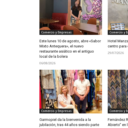
Comercio y Empresas
Comercio y 
Este lunes 10 de agosto, abre «Sabor
Hotel Manzan
Mixto Antequera», el nuevo
centro para 
restaurante asiático en el antiguo
29/07/2026
local de la bolera
06/08/2026
Comercio y Empresas
Comercio y 
Garmopiel da la bienvenida a la
Fernández R
jubilación, tras 44 años siendo parte
Abierto” en l