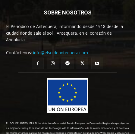
SOBRE NOSOTROS
El Periódico de Antequera, informando desde 1918 desde la
ciudad donde sale el sol... Antequera, en el corazón de
Andalucía.
Contáctenos:
info@elsoldeantequera.com
EL SOL DE ANTEQUERA SL ha sido beneficiaria del Fondo Europeo de Desarrollo Regional cuyo objetivo
es mejorar el uso y la calidad de las tecnologías de la información y de las comunicaciones y el acceso a
las mismas y gracias al que ha realizado el Diseño e implantación de una página Web propia y soluciones