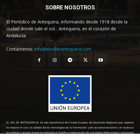
SOBRE NOSOTROS
El Periódico de Antequera, informando desde 1918 desde la
ciudad donde sale el sol... Antequera, en el corazón de
Andalucía.
Contáctenos:
info@elsoldeantequera.com
EL SOL DE ANTEQUERA SL ha sido beneficiaria del Fondo Europeo de Desarrollo Regional cuyo objetivo
es mejorar el uso y la calidad de las tecnologías de la información y de las comunicaciones y el acceso a
las mismas y gracias al que ha realizado el Diseño e implantación de una página Web propia y soluciones
de comercio electrónico para la mejora de la competitividad y productividad de la empresa. (10/08/2022).