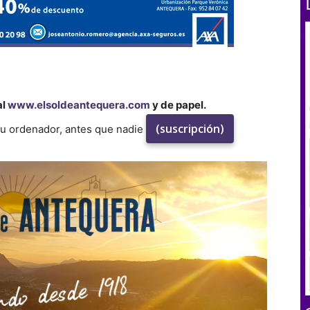
al
www.elsoldeantequera.com
y de papel.
(suscripción)
su ordenador, antes que nadie