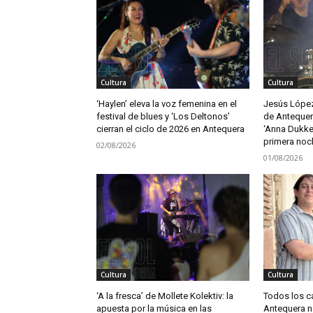
Cultura
Cultura
‘Haylen’ eleva la voz femenina en el
Jesús López 
festival de blues y ‘Los Deltonos’
de Antequer
cierran el ciclo de 2026 en Antequera
‘Anna Dukke’
primera noc
02/08/2026
01/08/2026
Cultura
Cultura
‘A la fresca’ de Mollete Kolektiv: la
Todos los c
apuesta por la música en las
Antequera no