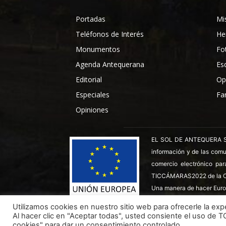
Portadas
Mi
Teléfonos de Interés
He
Monumentos
Fo
Agenda Antequerana
Es
Editorial
Op
Especiales
Fa
Opiniones
EL SOL DE ANTEQUERA SL ha
información y de las comu
comercio electrónico par
TICCÁMARAS2022 de la C
Una manera de hacer Euro
Utilizamos cookies en nuestro sitio web para ofrecerle la expe
Al hacer clic en "Aceptar todas", usted consiente el uso de 
Todos los derechos reservados ©
Dinan - 2026
cookies" para dar un consentimiento controlado.