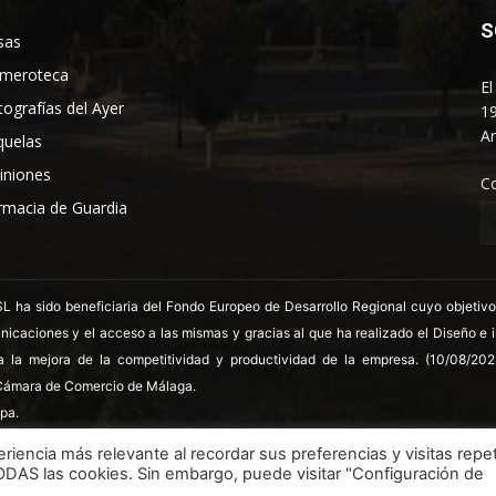
S
sas
meroteca
El
tografías del Ayer
19
An
quelas
iniones
C
rmacia de Guardia
 sido beneficiaria del Fondo Europeo de Desarrollo Regional cuyo objetivo es
nicaciones y el acceso a las mismas y gracias al que ha realizado el Diseño e
a la mejora de la competitividad y productividad de la empresa. (10/08/20
ámara de Comercio de Málaga.
pa.
riencia más relevante al recordar sus preferencias y visitas repet
TODAS las cookies. Sin embargo, puede visitar "Configuración de
LSSICE
Términos y condiciones
Polít