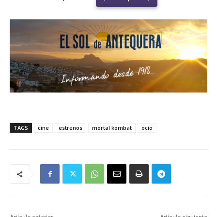
TAGS
cine
estrenos
mortal kombat
ocio