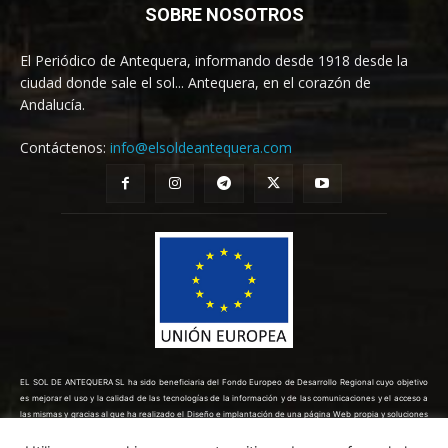
SOBRE NOSOTROS
El Periódico de Antequera, informando desde 1918 desde la
ciudad donde sale el sol... Antequera, en el corazón de
Andalucía.
Contáctenos:
info@elsoldeantequera.com
EL SOL DE ANTEQUERA SL ha sido beneficiaria del Fondo Europeo de Desarrollo Regional cuyo objetivo
es mejorar el uso y la calidad de las tecnologías de la información y de las comunicaciones y el acceso a
las mismas y gracias al que ha realizado el Diseño e implantación de una página Web propia y soluciones
de comercio electrónico para la mejora de la competitividad y productividad de la empresa. (10/08/2022).
Para ello ha contado con el apoyo del Programa TICCÁMARAS2022 de la Cámara de Comercio de Málaga.