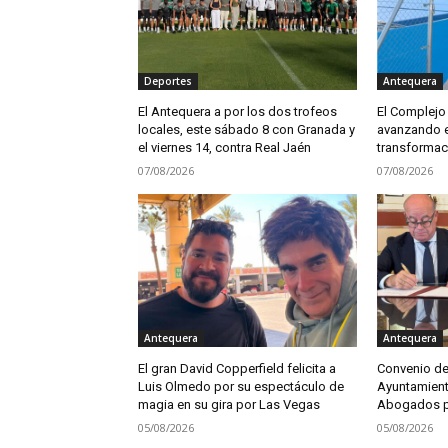
Deportes
Antequera
El Antequera a por los dos trofeos
El Complejo 
locales, este sábado 8 con Granada y
avanzando e
el viernes 14, contra Real Jaén
transformac
07/08/2026
07/08/2026
Antequera
Antequera
El gran David Copperfield felicita a
Convenio de
Luis Olmedo por su espectáculo de
Ayuntamient
magia en su gira por Las Vegas
Abogados pa
05/08/2026
05/08/2026