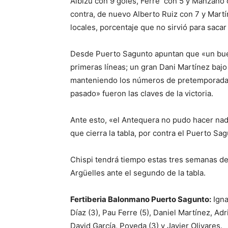
Albizu con 9 goles, Ferre con 5 y Manzano 
contra, de nuevo Alberto Ruiz con 7 y Martí
locales, porcentaje que no sirvió para sacar 
Desde Puerto Sagunto apuntan que «un buen
primeras líneas; un gran Dani Martínez bajo
manteniendo los números de pretemporada e
pasado» fueron las claves de la victoria.
Ante esto, «el Antequera no pudo hacer nada
que cierra la tabla, por contra el Puerto Sag
Chispi tendrá tiempo estas tres semanas de 
Argüelles ante el segundo de la tabla.
Fertiberia Balonmano Puerto Sagunto:
Igna
Díaz (3), Pau Ferre (5), Daniel Martínez, Adr
David García, Poveda (3) y Javier Olivares.