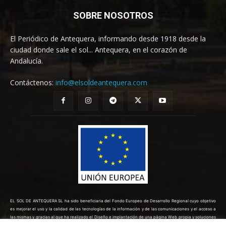
SOBRE NOSOTROS
El Periódico de Antequera, informando desde 1918 desde la
ciudad donde sale el sol... Antequera, en el corazón de
Andalucía.
Contáctenos:
info@elsoldeantequera.com
EL SOL DE ANTEQUERA SL ha sido beneficiaria del Fondo Europeo de Desarrollo Regional cuyo objetivo
es mejorar el uso y la calidad de las tecnologías de la información y de las comunicaciones y el acceso a
las mismas y gracias al que ha realizado el Diseño e implantación de una página Web propia y soluciones
de comercio electrónico para la mejora de la competitividad y productividad de la empresa. (10/08/2022).