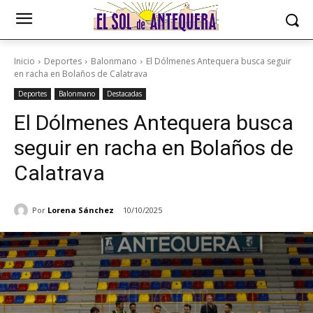
Inicio
Deportes
Balonmano
El Dólmenes Antequera busca seguir
en racha en Bolaños de Calatrava
Deportes
Balonmano
Destacadas
El Dólmenes Antequera busca
seguir en racha en Bolaños de
Calatrava
Por
Lorena Sánchez
10/10/2025