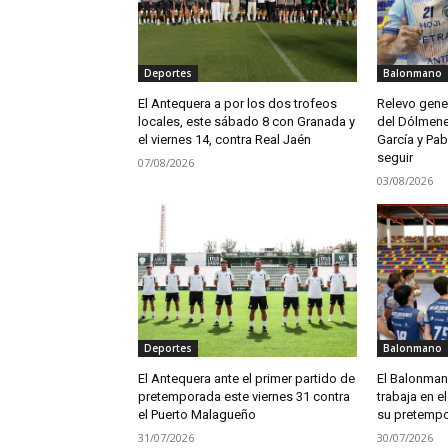
Deportes
Balonmano
El Antequera a por los dos trofeos
Relevo gener
locales, este sábado 8 con Granada y
del Dólmene
el viernes 14, contra Real Jaén
García y Pab
seguir
07/08/2026
03/08/2026
Deportes
Balonmano
El Antequera ante el primer partido de
El Balonma
pretemporada este viernes 31 contra
trabaja en el
el Puerto Malagueño
su pretemp
31/07/2026
30/07/2026