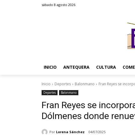
sábado 8 agosto 2026
INICIO
ANTEQUERA
CULTURA
COME
Inicio
Deportes
Balonmano
Fran Reyes se incor
Deportes
Balonmano
Fran Reyes se incorpor
Dólmenes donde renue
Por
Lorena Sánchez
04/07/2025