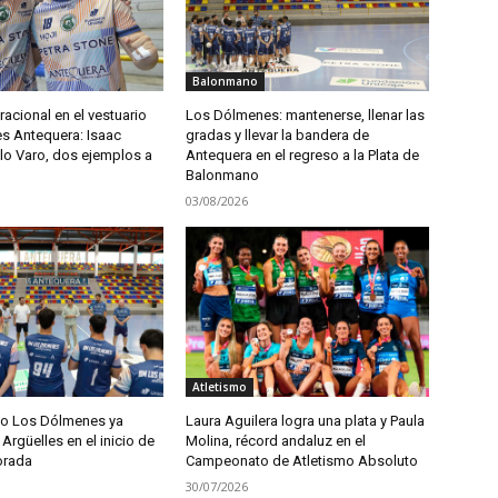
Balonmano
acional en el vestuario
Los Dólmenes: mantenerse, llenar las
s Antequera: Isaac
gradas y llevar la bandera de
lo Varo, dos ejemplos a
Antequera en el regreso a la Plata de
Balonmano
03/08/2026
Atletismo
no Los Dólmenes ya
Laura Aguilera logra una plata y Paula
 Argüelles en el inicio de
Molina, récord andaluz en el
orada
Campeonato de Atletismo Absoluto
30/07/2026