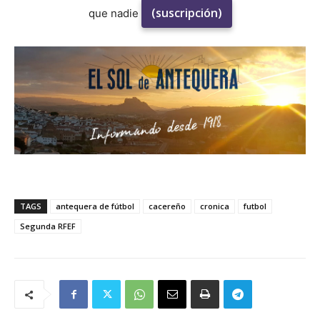
(suscripción)
que nadie
TAGS
antequera de fútbol
cacereño
cronica
futbol
Segunda RFEF