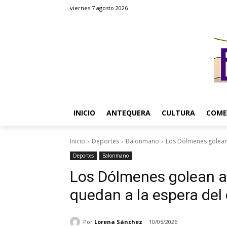
viernes 7 agosto 2026
INICIO
ANTEQUERA
CULTURA
COME
Inicio
Deportes
Balonmano
Los Dólmenes golean a
Deportes
Balonmano
Los Dólmenes golean al
quedan a la espera del
Por
Lorena Sánchez
10/05/2026