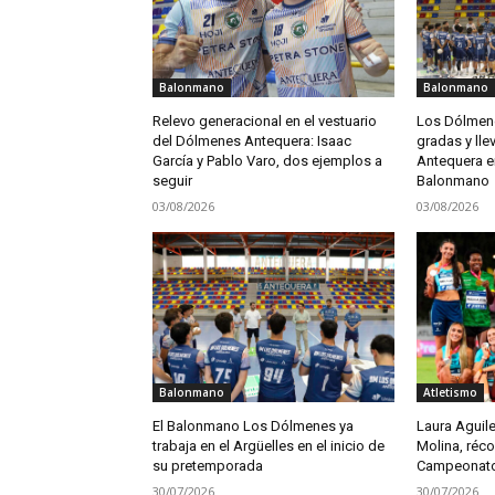
Balonmano
Balonmano
Relevo generacional en el vestuario
Los Dólmene
del Dólmenes Antequera: Isaac
gradas y lle
García y Pablo Varo, dos ejemplos a
Antequera en
seguir
Balonmano
03/08/2026
03/08/2026
Balonmano
Atletismo
El Balonmano Los Dólmenes ya
Laura Aguile
trabaja en el Argüelles en el inicio de
Molina, réco
su pretemporada
Campeonato
30/07/2026
30/07/2026