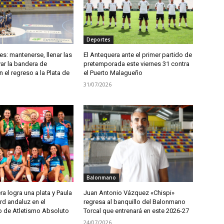
Deportes
s: mantenerse, llenar las
El Antequera ante el primer partido de
var la bandera de
pretemporada este viernes 31 contra
 el regreso a la Plata de
el Puerto Malagueño
31/07/2026
Balonmano
ra logra una plata y Paula
Juan Antonio Vázquez «Chispi»
rd andaluz en el
regresa al banquillo del Balonmano
 de Atletismo Absoluto
Torcal que entrenará en este 2026-27
24/07/2026