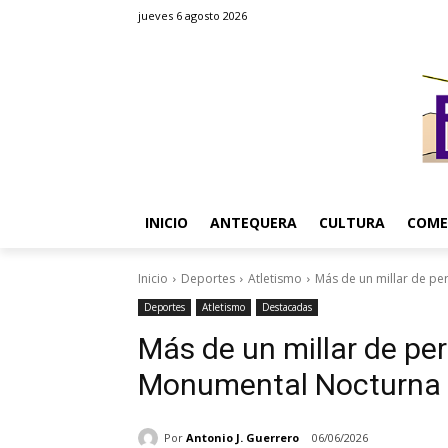
jueves 6 agosto 2026
INICIO
ANTEQUERA
CULTURA
COME
Inicio
Deportes
Atletismo
Más de un millar de per
Deportes
Atletismo
Destacadas
Más de un millar de per
Monumental Nocturna d
Por
Antonio J. Guerrero
06/06/2026