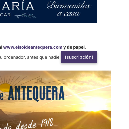
al
www.elsoldeantequera.com
y de papel.
(suscripción)
su ordenador, antes que nadie