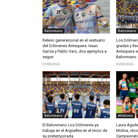
Balonmano
Balonmano
Relevo generacional en el vestuario
Los Dólmene
del Dólmenes Antequera: Isaac
gradas y lle
García y Pablo Varo, dos ejemplos a
Antequera en
seguir
Balonmano
03/08/2026
03/08/2026
Balonmano
Atletismo
El Balonmano Los Dólmenes ya
Laura Aguile
trabaja en el Argüelles en el inicio de
Molina, réco
su pretemporada
Campeonato