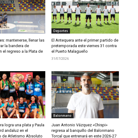
Deportes
s: mantenerse, llenar las
El Antequera ante el primer partido de
var la bandera de
pretemporada este viernes 31 contra
 el regreso a la Plata de
el Puerto Malagueño
31/07/2026
Balonmano
ra logra una plata y Paula
Juan Antonio Vázquez «Chispi»
rd andaluz en el
regresa al banquillo del Balonmano
 de Atletismo Absoluto
Torcal que entrenará en este 2026-27