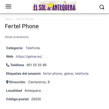
Inicio
Fertel Phone
Fertel Phone
Volver al directorio
Categoría:
Telefonía
Web
https://gelow.es/
Teléfono
951 55 55 66
Etiquetas del anuncio
fertel phone
,
gelow
,
telefonía
Dirección:
Cantareros, 9
Localidad
Antequera
Código postal
29200