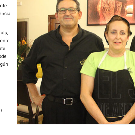
ante
encia
nús,
mente
ate
sde
egún
0