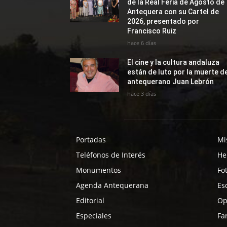
de la Real Feria de Agosto de
Antequera con su Cartel de
2026, presentado por
Francisco Ruiz
hace 6 días
El cine y la cultura andaluza
están de luto por la muerte d
antequerano Juan Lebrón
hace 3 días
Portadas
Mi
Teléfonos de Interés
He
Monumentos
Fo
Agenda Antequerana
Es
Editorial
Op
Especiales
Fa