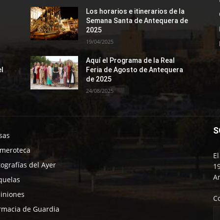
Los horarios e itinerarios de la
Semana Santa de Antequera de
2025
19/04/2025
Aquí el Programa de la Real
el
Feria de Agosto de Antequera
de 2025
24/08/2025
S
sas
meroteca
E
tografías del Ayer
19
An
quelas
iniones
C
rmacia de Guardia