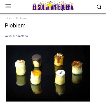
Inicio
Piobiem
Piobiem
Volver al directorio