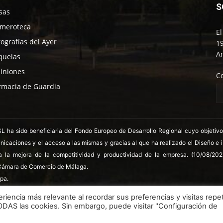
S
sas
meroteca
E
tografías del Ayer
19
An
quelas
iniones
C
rmacia de Guardia
 sido beneficiaria del Fondo Europeo de Desarrollo Regional cuyo objetivo es
nicaciones y el acceso a las mismas y gracias al que ha realizado el Diseño e
a la mejora de la competitividad y productividad de la empresa. (10/08/20
ámara de Comercio de Málaga.
pa.
riencia más relevante al recordar sus preferencias y visitas repet
TODAS las cookies. Sin embargo, puede visitar "Configuración de
LSSICE
Términos y condiciones
Pol