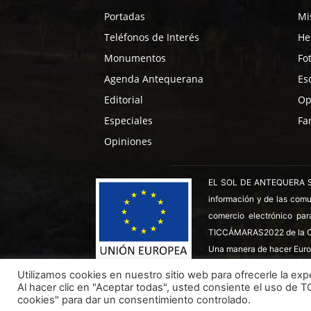
Portadas
Mi
Teléfonos de Interés
He
Monumentos
Fo
Agenda Antequerana
Es
Editorial
Op
Especiales
Fa
Opiniones
EL SOL DE ANTEQUERA SL ha
información y de las comu
comercio electrónico par
TICCÁMARAS2022 de la C
Una manera de hacer Euro
Utilizamos cookies en nuestro sitio web para ofrecerle la expe
Al hacer clic en "Aceptar todas", usted consiente el uso de 
Todos los derechos reservados ©
Dinan - 2026
cookies" para dar un consentimiento controlado.