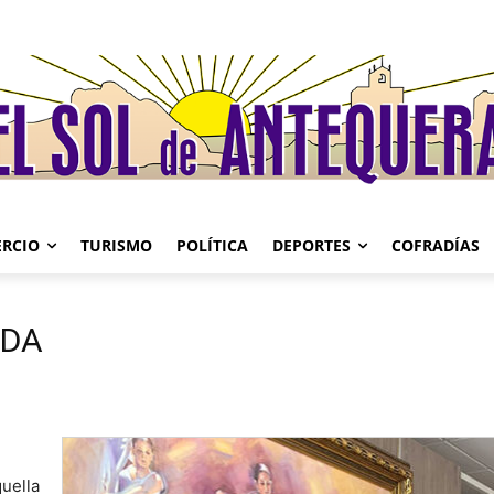
RCIO
TURISMO
POLÍTICA
DEPORTES
COFRADÍAS
ADA
uella