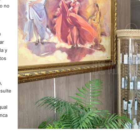
o no
e
ar
la y
tos
,
sulte
gual
enca