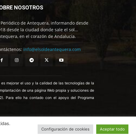
OBRE NOSOTROS
l Periódico de Antequera, informando desde
18 desde la ciudad donde sale el sol...
tequera, en el corazón de Andalucía.
ontáctenos:
info@elsoldeantequera.com
 mejorar el uso y la calidad de las tecnologías de la
 implantación de una página Web propia y soluciones de
22). Para ello ha contado con el apoyo del Programa
idas.
Configuración de cookies
Aceptar todo
ítica de Cookies
Política de Privacidad
Aviso legal
Contrata publicidad