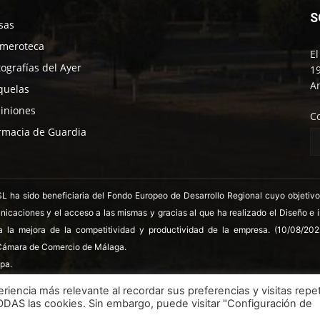
S
sas
meroteca
E
tografías del Ayer
19
An
quelas
iniones
C
rmacia de Guardia
 sido beneficiaria del Fondo Europeo de Desarrollo Regional cuyo objetivo es
nicaciones y el acceso a las mismas y gracias al que ha realizado el Diseño e
a la mejora de la competitividad y productividad de la empresa. (10/08/20
ámara de Comercio de Málaga.
pa.
riencia más relevante al recordar sus preferencias y visitas repet
TODAS las cookies. Sin embargo, puede visitar "Configuración de
LSSICE
Términos y condiciones
Pol