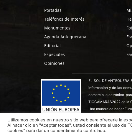
Portadas
Mi
Teléfonos de Interés
He
Monumentos
Fo
Agenda Antequerana
Es
Editorial
Op
Especiales
Fa
Opiniones
EL SOL DE ANTEQUERA SL ha
información y de las comu
comercio electrónico par
TICCÁMARAS2022 de la C
Una manera de hacer Euro
Utilizamos cookies en nuestro sitio web para ofrecerle la expe
Al hacer clic en "Aceptar todas", usted consiente el uso de 
Todos los derechos reservados ©
Dinan - 2026
cookies" para dar un consentimiento controlado.