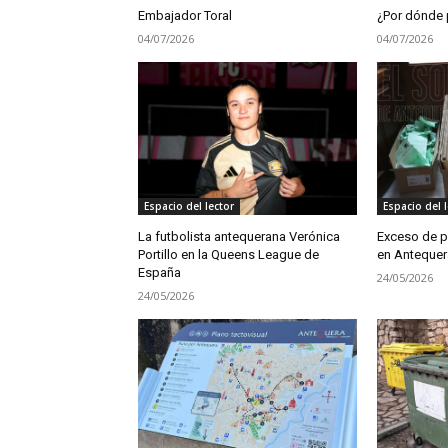
Embajador Toral
¿Por dónde
04/07/2026
04/07/2026
Espacio del lector
Espacio del l
La futbolista antequerana Verónica
Exceso de p
Portillo en la Queens League de
en Antequer
España
24/05/2026
24/05/2026