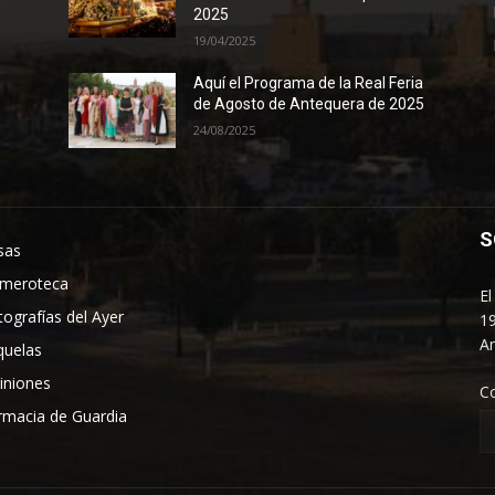
2025
19/04/2025
Aquí el Programa de la Real Feria
de Agosto de Antequera de 2025
24/08/2025
S
sas
meroteca
El
tografías del Ayer
19
An
quelas
iniones
C
rmacia de Guardia