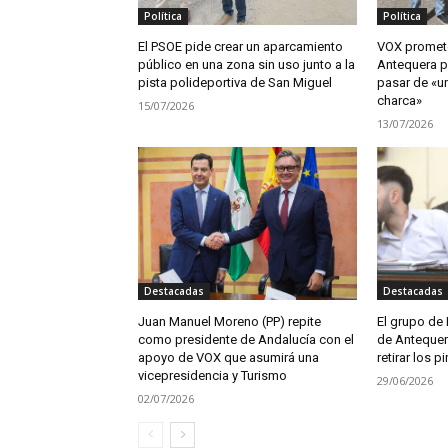
Política
Política
El PSOE pide crear un aparcamiento
VOX promete
público en una zona sin uso junto a la
Antequera pa
pista polideportiva de San Miguel
pasar de «un
charca»
15/07/2026
13/07/2026
Destacadas
Destacadas
Juan Manuel Moreno (PP) repite
El grupo de 
como presidente de Andalucía con el
de Antequer
apoyo de VOX que asumirá una
retirar los 
vicepresidencia y Turismo
29/06/2026
02/07/2026