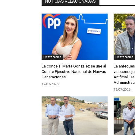
NOTICIAS RELACIONADAS
Destacadas
Destacadas
La concejal Marta González se une al
La antequer
Comité Ejecutivo Nacional de Nuevas
viceconsejer
Generaciones
Artificial, De
Administrac
17/07/2026
15/07/2026