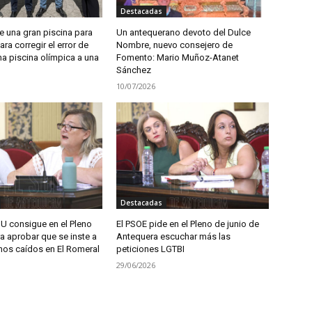
Destacadas
 una gran piscina para
Un antequerano devoto del Dulce
ra corregir el error de
Nombre, nuevo consejero de
a piscina olímpica a una
Fomento: Mario Muñoz-Atanet
Sánchez
10/07/2026
Destacadas
IU consigue en el Pleno
El PSOE pide en el Pleno de junio de
a aprobar que se inste a
Antequera escuchar más las
pinos caídos en El Romeral
peticiones LGTBI
29/06/2026