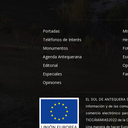
Portadas
Mi
Teléfonos de Interés
He
Monumentos
Fo
Agenda Antequerana
Es
Editorial
Op
Especiales
Fa
Opiniones
EL SOL DE ANTEQUERA SL ha
información y de las comu
comercio electrónico par
TICCÁMARAS2022 de la C
Una manera de hacer Euro