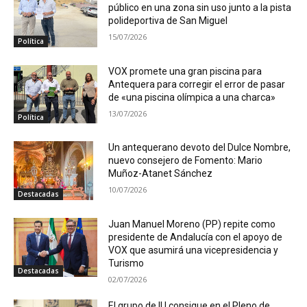
público en una zona sin uso junto a la pista
polideportiva de San Miguel
15/07/2026
Política
VOX promete una gran piscina para
Antequera para corregir el error de pasar
de «una piscina olímpica a una charca»
13/07/2026
Política
Un antequerano devoto del Dulce Nombre,
nuevo consejero de Fomento: Mario
Muñoz-Atanet Sánchez
10/07/2026
Destacadas
Juan Manuel Moreno (PP) repite como
presidente de Andalucía con el apoyo de
VOX que asumirá una vicepresidencia y
Turismo
Destacadas
02/07/2026
El grupo de IU consigue en el Pleno de