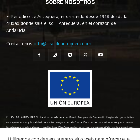
SOBRE NOSOTROS
El Periódico de Antequera, informando desde 1918 desde la
ciudad donde sale el sol... Antequera, en el corazón de
Andalucía.
Contáctenos:
info@elsoldeantequera.com
EL SOL DE ANTEQUERA SL ha sido beneficiaria del Fondo Europeo de Desarrollo Regional cuyo objetivo
es mejorar el uso y la calidad de las tecnologías de la información y de las comunicaciones y el acceso a
las mismas y gracias al que ha realizado el Diseño e implantación de una página Web propia y soluciones
de comercio electrónico para la mejora de la competitividad y productividad de la empresa. (10/08/2022).
Para ello ha contado con el apoyo del Programa TICCÁMARAS2022 de la Cámara de Comercio de Málaga.
Utilizamos cookies en nuestro sitio web para ofrecerle la