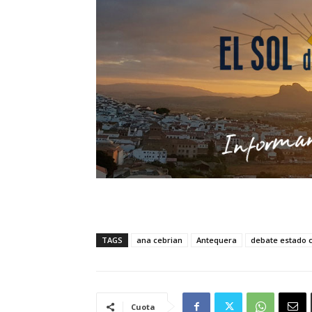
TAGS
ana cebrian
Antequera
debate estado 
Cuota