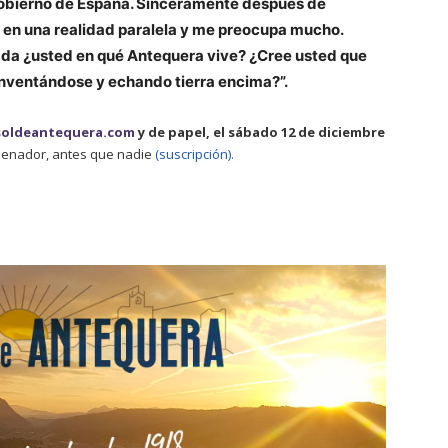
 gobierno de España. Sinceramente después de
 en una realidad paralela y me preocupa mucho.
ada ¿usted en qué Antequera vive? ¿Cree usted que
inventándose y echando tierra encima?”.
soldeantequera.com
y de papel, el sábado 12 de diciembre
rdenador, antes que nadie
(suscripción).