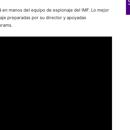
 en manos del equipo de espionaje del IMF. Lo mejor
taje preparadas por su director y apoyadas
brams.