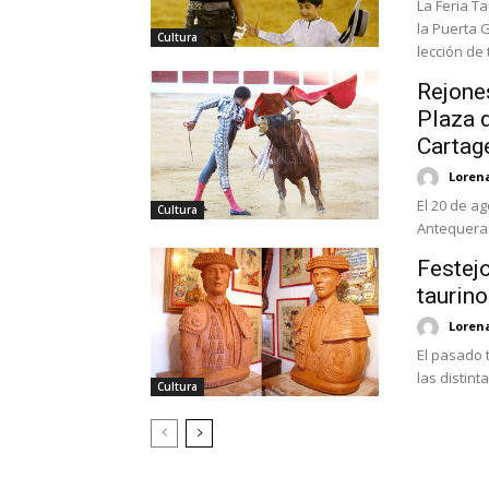
La Feria T
la Puerta 
Cultura
lección de 
Rejone
Plaza 
Cartag
Loren
El 20 de a
Cultura
Antequera p
Festejo
taurin
Loren
El pasado 
las distint
Cultura