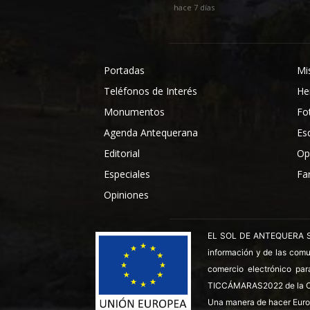
hace 7 días
Portadas
Mi
Teléfonos de Interés
He
Monumentos
Fo
Agenda Antequerana
Es
Editorial
Op
Especiales
Fa
Opiniones
EL SOL DE ANTEQUERA SL ha
información y de las comu
comercio electrónico par
TICCÁMARAS2022 de la C
Una manera de hacer Euro