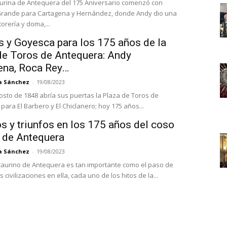
aurina de Antequera del 175 Aniversario comenzó con
Grande para Cartagena y Hernández, donde Andy dio una
torería y doma,...
s y Goyesca para los 175 años de la
de Toros de Antequera: Andy
ena, Roca Rey…
a Sánchez
-
19/08/2023
gosto de 1848 abría sus puertas la Plaza de Toros de
ara El Barbero y El Chiclanero; hoy 175 años...
s y triunfos en los 175 años del coso
o de Antequera
a Sánchez
-
19/08/2023
taurino de Antequera es tan importante como el paso de
as civilizaciones en ella, cada uno de los hitos de la...