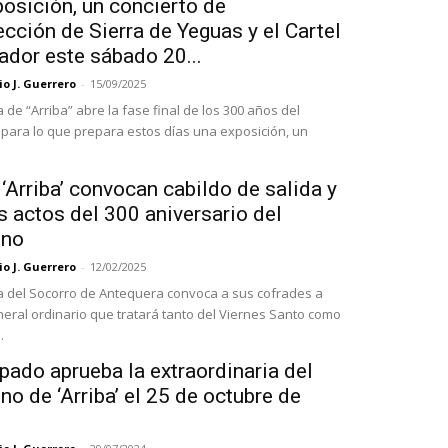
osición, un concierto de
cción de Sierra de Yeguas y el Cartel
ador este sábado 20...
o J. Guerrero
-
15/09/2025
 de “Arriba” abre la fase final de los 300 años del
para lo que prepara estos días una exposición, un
‘Arriba’ convocan cabildo de salida y
s actos del 300 aniversario del
eno
o J. Guerrero
-
12/02/2025
a del Socorro de Antequera convoca a sus cofrades a
neral ordinario que tratará tanto del Viernes Santo como
.
pado aprueba la extraordinaria del
o de ‘Arriba’ el 25 de octubre de