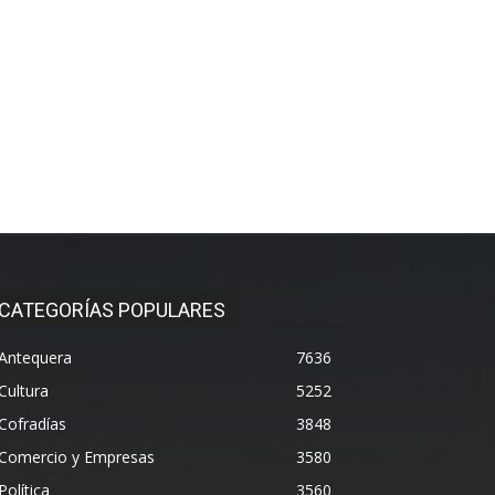
CATEGORÍAS POPULARES
Antequera
7636
Cultura
5252
Cofradías
3848
Comercio y Empresas
3580
Política
3560