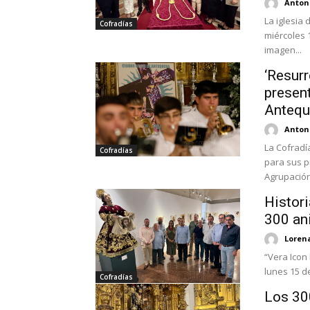
Antoni
La iglesia
Cofradías
miércoles 1
imagen...
‘Resurr
present
Antequ
Antoni
La Cofradí
Cofradías
para sus pr
Agrupación 
Histori
300 an
Loren
“Vera Icon 
lunes 15 d
Cofradías
Los 30