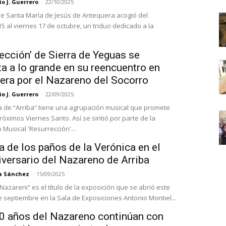
o J. Guerrero
-
22/10/2025
 de Santa María de Jesús de Antequera acogió del
5 al viernes 17 de octubre, un triduo dedicado a la
ección’ de Sierra de Yeguas se
a a lo grande en su reencuentro en
era por el Nazareno del Socorro
o J. Guerrero
-
22/09/2025
a de “Arriba” tiene una agrupación musical que promete
óximos Viernes Santo. Así se sintió por parte de la
Musical 'Resurrección'...
a de los paños de la Verónica en el
iversario del Nazareno de Arriba
a Sánchez
-
15/09/2025
Nazareni” es el título de la exposición que se abrió este
e septiembre en la Sala de Exposiciones Antonio Montiel...
0 años del Nazareno continúan con