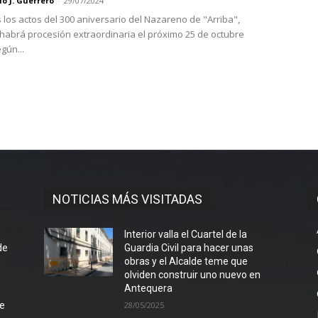
o J. Guerrero
-
29/07/2024
los actos del 300 aniversario del Nazareno de "Arriba",
 habrá procesión extraordinaria el próximo 25 de octubre
gún...
NOTICIAS MÁS VISITADAS
l
Interior valla el Cuartel de la
de
Guardia Civil para hacer unas
obras y el Alcalde teme que
olviden construir uno nuevo en
Antequera
de
28/05/2025