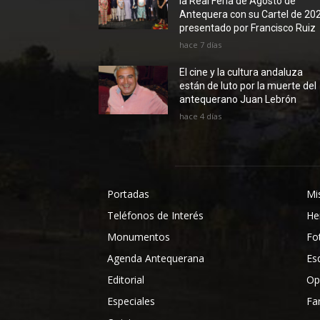
la Real Feria de Agosto de
Antequera con su Cartel de 20
presentado por Francisco Ruiz
hace 7 días
El cine y la cultura andaluza
están de luto por la muerte del
antequerano Juan Lebrón
hace 4 días
Portadas
Mi
Teléfonos de Interés
He
Monumentos
Fo
Agenda Antequerana
Es
Editorial
Op
Especiales
Fa