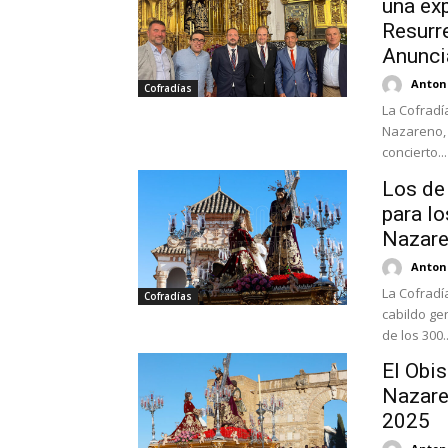
una exp
Resurre
Anunci
Antoni
Cofradías
La Cofradía
Nazareno, 
concierto...
Los de 
para lo
Nazar
Antoni
La Cofradí
Cofradías
cabildo ge
de los 300..
El Obis
Nazaren
2025