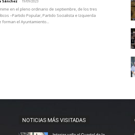
a Sánchez
-
19/09/2023
ime en el pleno ordinario de septiembre, de los tres
ticos –Partido Popular, Partido Socialista e Izquierda
 forman el Ayuntamiento...
NOTICIAS MÁS VISITADAS