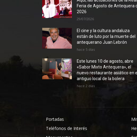
Aquí, las actuaciones de la Rea
Feria de Agosto de Antequera 
2026
29/07/2026
El cine y la cultura andaluza
están de luto por la muerte del
antequerano Juan Lebrón
hace 5 días
Este lunes 10 de agosto, abre
«Sabor Mixto Antequera», el
nuevo restaurante asiático en e
antiguo local de la bolera
hace 2 días
Portadas
Mi
Teléfonos de Interés
He