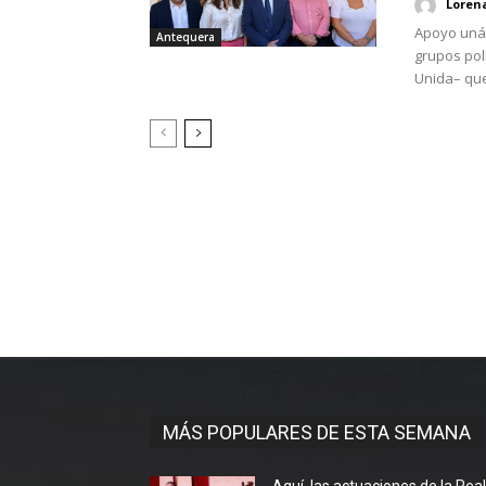
Loren
Apoyo unán
Antequera
grupos polí
Unida– que
MÁS POPULARES DE ESTA SEMANA