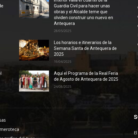
l
Interior valla el Cuartel de la
de
Guardia Civil para hacer unas
obras y el Alcalde teme que
olviden construir uno nuevo en
Antequera
28/05/2025
Los horarios e itinerarios de la
Semana Santa de Antequera de
2025
19/04/2025
l
Aquí el Programa de la Real Feria
de Agosto de Antequera de 2025
24/08/2025
S
sas
meroteca
El