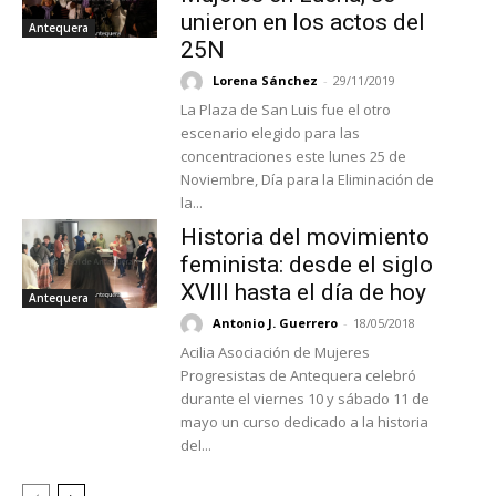
unieron en los actos del
Antequera
25N
Lorena Sánchez
-
29/11/2019
La Plaza de San Luis fue el otro
escenario elegido para las
concentraciones este lunes 25 de
Noviembre, Día para la Eliminación de
la...
Historia del movimiento
feminista: desde el siglo
XVIII hasta el día de hoy
Antequera
Antonio J. Guerrero
-
18/05/2018
Acilia Asociación de Mujeres
Progresistas de Antequera celebró
durante el viernes 10 y sábado 11 de
mayo un curso dedicado a la historia
del...