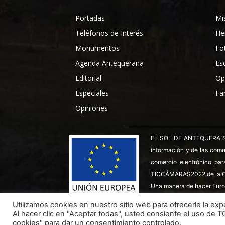
Portadas
Mi
Teléfonos de Interés
He
Monumentos
Fo
Agenda Antequerana
Es
Editorial
Op
Especiales
Fa
Opiniones
EL SOL DE ANTEQUERA SL ha
información y de las comu
comercio electrónico par
TICCÁMARAS2022 de la C
Una manera de hacer Euro
Utilizamos cookies en nuestro sitio web para ofrecerle la expe
Al hacer clic en "Aceptar todas", usted consiente el uso de 
Todos los derechos reservados ©
Dinan - 2026
cookies" para dar un consentimiento controlado.