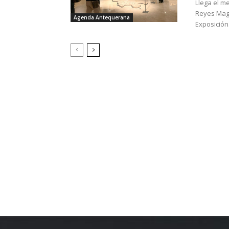
Llega el m
Reyes Magos con
Agenda Antequerana
Exposición.