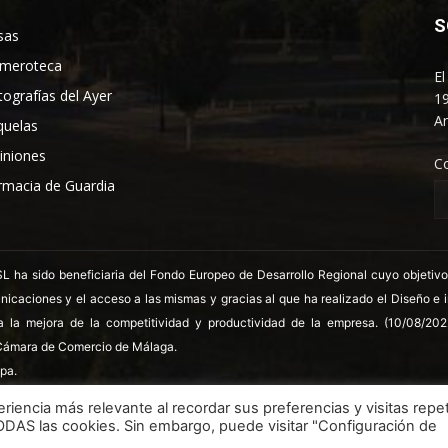
S
sas
meroteca
El
tografías del Ayer
19
An
quelas
iniones
C
rmacia de Guardia
 sido beneficiaria del Fondo Europeo de Desarrollo Regional cuyo objetivo es
nicaciones y el acceso a las mismas y gracias al que ha realizado el Diseño e
a la mejora de la competitividad y productividad de la empresa. (10/08/20
ámara de Comercio de Málaga.
pa.
riencia más relevante al recordar sus preferencias y visitas repet
TODAS las cookies. Sin embargo, puede visitar "Configuración de
LSSICE
Términos y condiciones
Polít