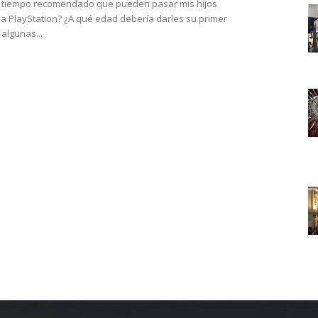
l tiempo recomendado que pueden pasar mis hijos
la PlayStation? ¿A qué edad debería darles su primer
algunas...