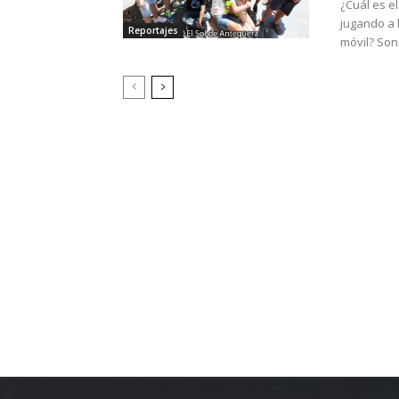
¿Cuál es e
jugando a 
Reportajes
móvil? Son 