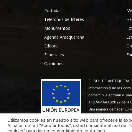
Portadas
Mi
Teléfonos de Interés
He
Monumentos
Fo
Agenda Antequerana
Es
Editorial
Op
Especiales
Fa
Opiniones
EL SOL DE ANTEQUERA SL ha
información y de las comu
comercio electrónico par
TICCÁMARAS2022 de la C
Una manera de hacer Euro
Utilizamos cookies en nuestro sitio web para ofrecerle la expe
Al hacer clic en "Aceptar todas", usted consiente el uso de 
Todos los derechos reservados ©
Dinan - 2026
cookies" para dar un consentimiento controlado.