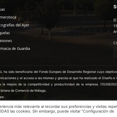
S
sas
meroteca
El
tografías del Ayer
19
An
quelas
iniones
C
rmacia de Guardia
 sido beneficiaria del Fondo Europeo de Desarrollo Regional cuyo objetivo es
nicaciones y el acceso a las mismas y gracias al que ha realizado el Diseño e
a la mejora de la competitividad y productividad de la empresa. (10/08/20
ámara de Comercio de Málaga.
pa.
riencia más relevante al recordar sus preferencias y visitas repet
TODAS las cookies. Sin embargo, puede visitar "Configuración de
LSSICE
Términos y condiciones
Polít