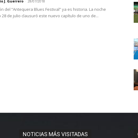
o J. Guerrero
-
28/07/2018
ón del “Antequera Blues Festival” ya es historia. La noche
28 de julio clausuró este nuevo capítulo de uno de...
NOTICIAS MÁS VISITADAS