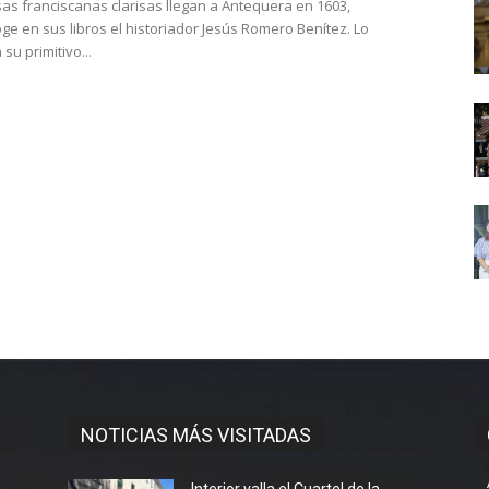
osas franciscanas clarisas llegan a Antequera en 1603,
ge en sus libros el historiador Jesús Romero Benítez. Lo
 su primitivo...
NOTICIAS MÁS VISITADAS