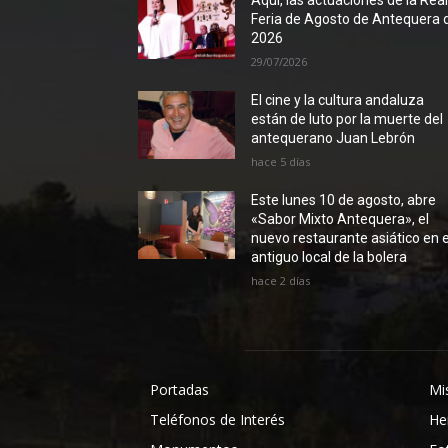
Aquí, las actuaciones de la Rea
Feria de Agosto de Antequera 
2026
29/07/2026
El cine y la cultura andaluza
están de luto por la muerte del
antequerano Juan Lebrón
hace 5 días
Este lunes 10 de agosto, abre
«Sabor Mixto Antequera», el
nuevo restaurante asiático en e
antiguo local de la bolera
hace 2 días
Portadas
Mi
Teléfonos de Interés
He