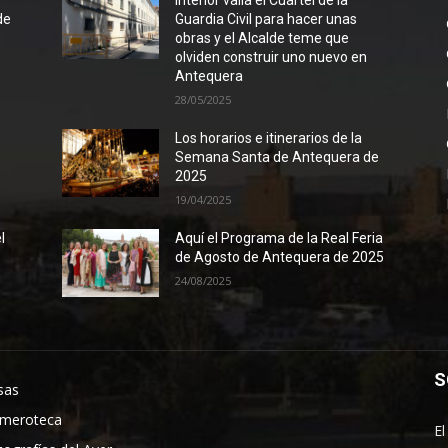
l
Interior valla el Cuartel de la
de
Guardia Civil para hacer unas
obras y el Alcalde teme que
olviden construir uno nuevo en
Antequera
28/05/2025
Los horarios e itinerarios de la
Semana Santa de Antequera de
2025
19/04/2025
l
Aquí el Programa de la Real Feria
de Agosto de Antequera de 2025
24/08/2025
S
sas
meroteca
El