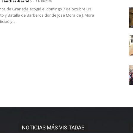
l Sánchez-Garrido
-
11/10/2018
ince de Granada acogió el domingo 7 de octubre un
 y Batalla de Barberos donde José Mora de J. Mora
icipó y...
NOTICIAS MÁS VISITADAS