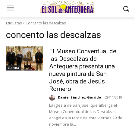
Etiquetas
Concento las descalzas
concento las descalzas
El Museo Conventual de
las Descalzas de
Antequera presenta una
Cultura
nueva pintura de San
José, obra de Jesús
Romero
Daniel Sánchez-Garrido
-
29/11/2019
La iglesia de San José, que alberga el
Museo Conventual de las Descalzas,
acogió en la tarde de este viernes 29 de
noviembre la...